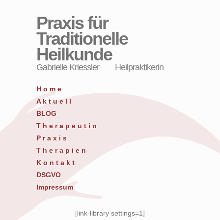
Praxis für
Traditionelle
Heilkunde
Gabrielle Kriessler Heilpraktikerin
H o m e
A k t u e l l
BLOG
T h e r a p e u t i n
P r a x i s
T h e r a p i e n
K o n t a k t
DSGVO
Impressum
[link-library settings=1]