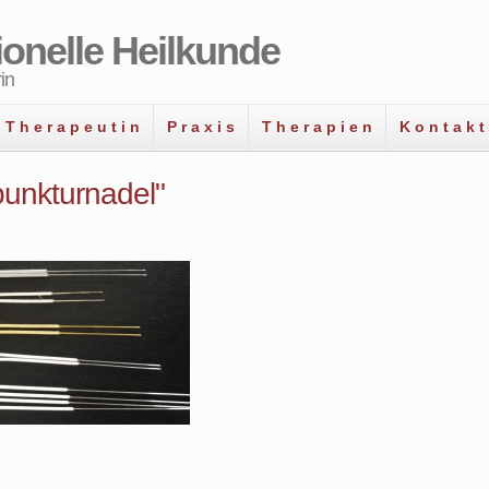
tionelle Heilkunde
in
T h e r a p e u t i n
P r a x i s
T h e r a p i e n
K o n t a k t
unkturnadel"