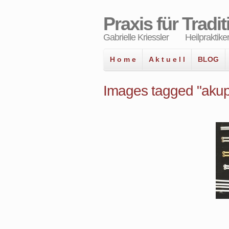
Praxis für Tradi
Gabrielle Kriessler Heilpraktiker
H o m e
A k t u e l l
BLOG
Images tagged "akup