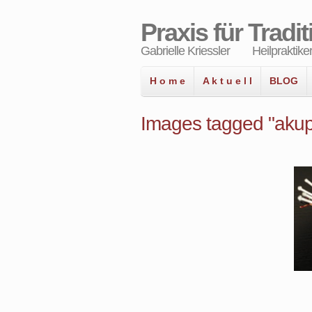
Praxis für Tradi
Gabrielle Kriessler Heilpraktiker
H o m e
A k t u e l l
BLOG
Images tagged "akup