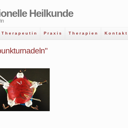
tionelle Heilkunde
in
T h e r a p e u t i n
P r a x i s
T h e r a p i e n
K o n t a k t
unkturnadeln"