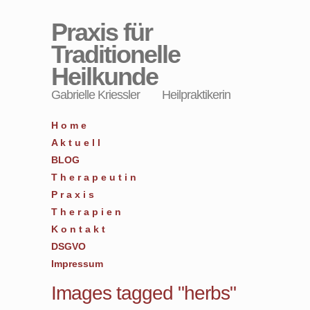
Praxis für
Traditionelle
Heilkunde
Gabrielle Kriessler Heilpraktikerin
H o m e
A k t u e l l
BLOG
T h e r a p e u t i n
P r a x i s
T h e r a p i e n
K o n t a k t
DSGVO
Impressum
Images tagged "herbs"