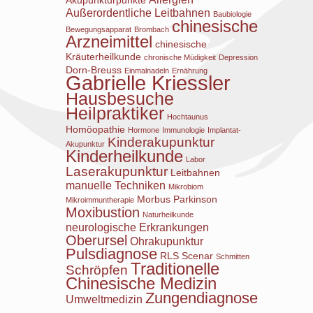
Außerordentliche Leitbahnen
Baubiologie
chinesische
Bewegungsapparat
Brombach
Arzneimittel
chinesische
Kräuterheilkunde
chronische Müdigkeit
Depression
Dorn-Breuss
Einmalnadeln
Ernährung
Gabrielle Kriessler
Hausbesuche
Heilpraktiker
Hochtaunus
Homöopathie
Hormone
Immunologie
Implantat-
Kinderakupunktur
Akupunktur
Kinderheilkunde
Labor
Laserakupunktur
Leitbahnen
manuelle Techniken
Mikrobiom
Morbus Parkinson
Mikroimmuntherapie
Moxibustion
Naturheilkunde
neurologische Erkrankungen
Oberursel
Ohrakupunktur
Pulsdiagnose
RLS
Scenar
Schmitten
Traditionelle
Schröpfen
Chinesische Medizin
Zungendiagnose
Umweltmedizin