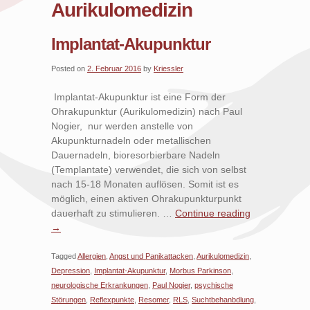
Aurikulomedizin
Implantat-Akupunktur
Posted on
2. Februar 2016
by
Kriessler
Implantat-Akupunktur ist eine Form der
Ohrakupunktur (Aurikulomedizin) nach Paul
Nogier, nur werden anstelle von
Akupunkturnadeln oder metallischen
Dauernadeln, bioresorbierbare Nadeln
(Templantate) verwendet, die sich von selbst
nach 15-18 Monaten auflösen. Somit ist es
möglich, einen aktiven Ohrakupunkturpunkt
dauerhaft zu stimulieren. …
Continue reading
→
Tagged
Allergien
,
Angst und Panikattacken
,
Aurikulomedizin
,
Depression
,
Implantat-Akupunktur
,
Morbus Parkinson
,
neurologische Erkrankungen
,
Paul Nogier
,
psychische
Störungen
,
Reflexpunkte
,
Resomer
,
RLS
,
Suchtbehanbdlung
,