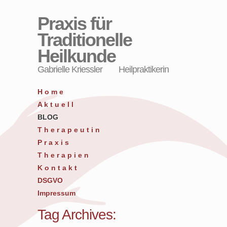
Praxis für
Traditionelle
Heilkunde
Gabrielle Kriessler Heilpraktikerin
H o m e
A k t u e l l
BLOG
T h e r a p e u t i n
P r a x i s
T h e r a p i e n
K o n t a k t
DSGVO
Impressum
Tag Archives: