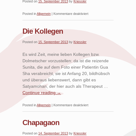
Posted on
15. September 2013
by
Kriessler
für
Posted in
Allgemein
|
Kommentare deaktiviert
Impressionen
von
Die Kollegen
Land
und
Posted on
15. September 2013
by
Kriessler
Leuten
Es wird Zeit, meine lieben Kollegen bzw.
Dolmetscher vorzustellen: da ist die reizende
Sunita, die auf dem Foto einer Patientin Gua
Sha verabreicht, sie ist Anfang 20, bildhübsch
und überaus liebenswert, dann gibt es
Satyamohan, der hier auch als Therapeut …
Continue reading
→
für
Posted in
Allgemein
|
Kommentare deaktiviert
Die
Kollegen
Chapagaon
Posted on
14. September 2013
by
Kriessler