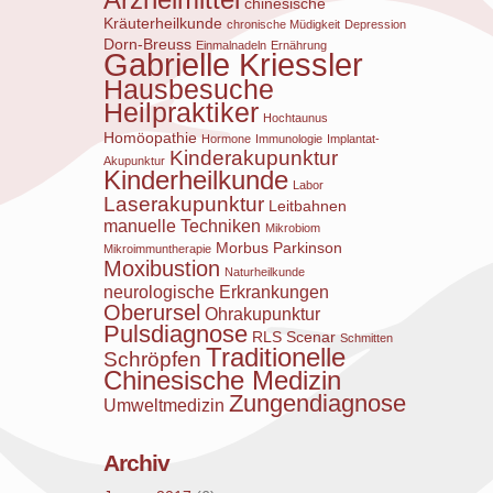
chinesische
Kräuterheilkunde
chronische Müdigkeit
Depression
Dorn-Breuss
Einmalnadeln
Ernährung
Gabrielle Kriessler
Hausbesuche
Heilpraktiker
Hochtaunus
Homöopathie
Hormone
Immunologie
Implantat-
Kinderakupunktur
Akupunktur
Kinderheilkunde
Labor
Laserakupunktur
Leitbahnen
manuelle Techniken
Mikrobiom
Morbus Parkinson
Mikroimmuntherapie
Moxibustion
Naturheilkunde
neurologische Erkrankungen
Oberursel
Ohrakupunktur
Pulsdiagnose
RLS
Scenar
Schmitten
Traditionelle
Schröpfen
Chinesische Medizin
Zungendiagnose
Umweltmedizin
Archiv