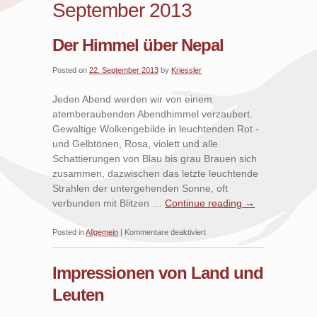
September 2013
Der Himmel über Nepal
Posted on
22. September 2013
by
Kriessler
Jeden Abend werden wir von einem
atemberaubenden Abendhimmel verzaubert.
Gewaltige Wolkengebilde in leuchtenden Rot -
und Gelbtönen, Rosa, violett und alle
Schattierungen von Blau bis grau Brauen sich
zusammen, dazwischen das letzte leuchtende
Strahlen der untergehenden Sonne, oft
verbunden mit Blitzen …
Continue reading
→
für
Posted in
Allgemein
|
Kommentare deaktiviert
Der
Himmel
Impressionen von Land und
über
Leuten
Nepal