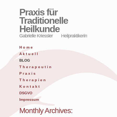
Praxis für
Traditionelle
Heilkunde
Gabrielle Kriessler Heilpraktikerin
H o m e
A k t u e l l
BLOG
T h e r a p e u t i n
P r a x i s
T h e r a p i e n
K o n t a k t
DSGVO
Impressum
Monthly Archives: