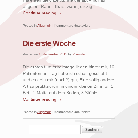
Patienten gleichzeitig, wie gehabt – nur auf
engstem Raum. Es ist warm, stickig …
Continue reading
→
für
Posted in
Allgemein
|
Kommentare deaktiviert
Nepal
ist
Die erste Woche
ganz
anders.
Posted on
1. September 2013
by
Kriessler
Die
2.
Die ersten fünf Arbeitstage liegen hinter mir, 16
Woche
Patienten am Tag habe ich schon geschafft
und es geht mir (noch?) gut, Eine völlig andere
Art zu praktizieren: in einem kleinen Zimmer, 1
Bett, 1 Matte auf dem Boden, 3 Stühle, …
Continue reading
→
für
Posted in
Allgemein
|
Kommentare deaktiviert
Die
erste
Woche