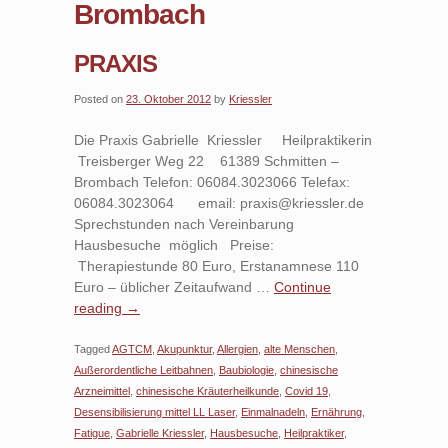
Brombach
PRAXIS
Posted on
23. Oktober 2012
by
Kriessler
Die Praxis Gabrielle Kriessler Heilpraktikerin
Treisberger Weg 22 61389 Schmitten –
Brombach Telefon: 06084.3023066 Telefax:
06084.3023064 email: praxis@kriessler.de
Sprechstunden nach Vereinbarung
Hausbesuche möglich Preise:
Therapiestunde 80 Euro, Erstanamnese 110
Euro – üblicher Zeitaufwand …
Continue
reading
→
Tagged
AGTCM
,
Akupunktur
,
Allergien
,
alte Menschen
,
Außerordentliche Leitbahnen
,
Baubiologie
,
chinesische
Arzneimittel
,
chinesische Kräuterheilkunde
,
Covid 19
,
Desensibilisierung mittel LL Laser
,
Einmalnadeln
,
Ernährung
,
Fatigue
,
Gabrielle Kriessler
,
Hausbesuche
,
Heilpraktiker
,