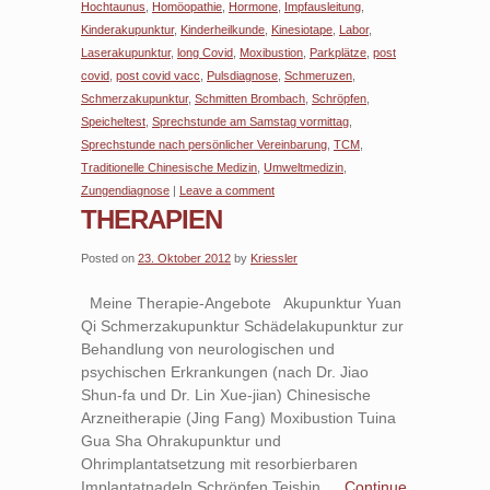
Hochtaunus
,
Homöopathie
,
Hormone
,
Impfausleitung
,
Kinderakupunktur
,
Kinderheilkunde
,
Kinesiotape
,
Labor
,
Laserakupunktur
,
long Covid
,
Moxibustion
,
Parkplätze
,
post
covid
,
post covid vacc
,
Pulsdiagnose
,
Schmeruzen
,
Schmerzakupunktur
,
Schmitten Brombach
,
Schröpfen
,
Speicheltest
,
Sprechstunde am Samstag vormittag
,
Sprechstunde nach persönlicher Vereinbarung
,
TCM
,
Traditionelle Chinesische Medizin
,
Umweltmedizin
,
Zungendiagnose
|
Leave a comment
THERAPIEN
Posted on
23. Oktober 2012
by
Kriessler
Meine Therapie-Angebote Akupunktur Yuan
Qi Schmerzakupunktur Schädelakupunktur zur
Behandlung von neurologischen und
psychischen Erkrankungen (nach Dr. Jiao
Shun-fa und Dr. Lin Xue-jian) Chinesische
Arzneitherapie (Jing Fang) Moxibustion Tuina
Gua Sha Ohrakupunktur und
Ohrimplantatsetzung mit resorbierbaren
Implantatnadeln Schröpfen Teishin …
Continue