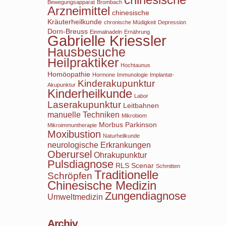
Bewegungsapparat
Brombach
Arzneimittel
chinesische
Kräuterheilkunde
chronische Müdigkeit
Depression
Dorn-Breuss
Einmalnadeln
Ernährung
Gabrielle Kriessler
Hausbesuche
Heilpraktiker
Hochtaunus
Homöopathie
Hormone
Immunologie
Implantat-
Kinderakupunktur
Akupunktur
Kinderheilkunde
Labor
Laserakupunktur
Leitbahnen
manuelle Techniken
Mikrobiom
Morbus Parkinson
Mikroimmuntherapie
Moxibustion
Naturheilkunde
neurologische Erkrankungen
Oberursel
Ohrakupunktur
Pulsdiagnose
RLS
Scenar
Schmitten
Traditionelle
Schröpfen
Chinesische Medizin
Zungendiagnose
Umweltmedizin
Archiv