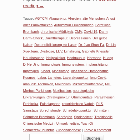
reading
→
Tagged
AGTCM
,
Akupunktur
,
Allergien
,
alte Menschen
,
Angst
oder Panikattacken
,
Autoimmun Erkrankungen
,
Borreliose
,
Brombach
,
chronische Müdigkeit
,
CMV
,
Covid 19
,
Darm
,
Darm-Check
,
Darmtherapeut
,
Depressionen
,
Der gelbe
Kaiser
,
Desensibilisierung mit Laser
,
Dr. Jiao Shun-Fa
,
Dr. Lin
Xue-Jean
,
Dysbiose
,
EBV
,
Ernährung
,
Gabrielle Kriessler
,
Hausbesuche
,
Heilpraktiker
,
Hochtaunus
,
Hormone
,
Huang
Di Nei Jing
,
Immunologie
,
Immunsystem
,
Impfausleitung
,
Impffolgen
,
Kinder
,
Kinesiotape
,
klassische Homöopathie
,
Kosmos
,
Labor
,
Lametec
,
Laserakupunktur
,
long Covid
,
manuelle Techniken
,
Mikrobiom
,
Mikroimmuntherapie
,
MIT
,
Morbus Parkinson
,
Moxibustion
,
neurologische
Erkrankungen
,
Ohrakupunktur
,
Ohrimplantate
,
Parästhesien
,
Probiotika
,
Pulsdiagnose
,
resorbierbare Nadeln
,
RLS
,
Samstags Sprechstunde
,
Schädelakupunktur
,
Schmitten
,
Schmitten Brombach
,
Schröpfen
,
Speicheltest
,
Traditionelle
Chinesische Medizin
,
Umweltmedizin
,
Yuan Qi
Schmerzakupunktur
,
Zungendiagnose
|
Leave a comment