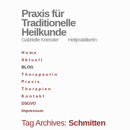
Praxis für
Traditionelle
Heilkunde
Gabrielle Kriessler Heilpraktikerin
H o m e
A k t u e l l
BLOG
T h e r a p e u t i n
P r a x i s
T h e r a p i e n
K o n t a k t
DSGVO
Impressum
Tag Archives:
Schmitten