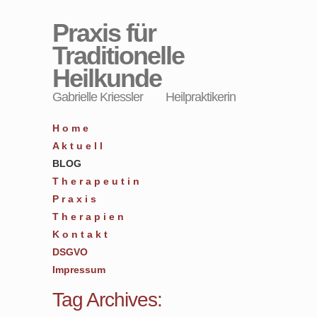
Praxis für
Traditionelle
Heilkunde
Gabrielle Kriessler Heilpraktikerin
H o m e
A k t u e l l
BLOG
T h e r a p e u t i n
P r a x i s
T h e r a p i e n
K o n t a k t
DSGVO
Impressum
Tag Archives: