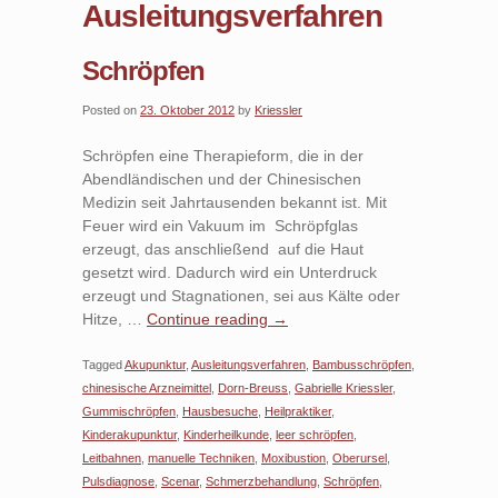
Ausleitungsverfahren
Schröpfen
Posted on
23. Oktober 2012
by
Kriessler
Schröpfen eine Therapieform, die in der
Abendländischen und der Chinesischen
Medizin seit Jahrtausenden bekannt ist. Mit
Feuer wird ein Vakuum im Schröpfglas
erzeugt, das anschließend auf die Haut
gesetzt wird. Dadurch wird ein Unterdruck
erzeugt und Stagnationen, sei aus Kälte oder
Hitze, …
Continue reading
→
Tagged
Akupunktur
,
Ausleitungsverfahren
,
Bambusschröpfen
,
chinesische Arzneimittel
,
Dorn-Breuss
,
Gabrielle Kriessler
,
Gummischröpfen
,
Hausbesuche
,
Heilpraktiker
,
Kinderakupunktur
,
Kinderheilkunde
,
leer schröpfen
,
Leitbahnen
,
manuelle Techniken
,
Moxibustion
,
Oberursel
,
Pulsdiagnose
,
Scenar
,
Schmerzbehandlung
,
Schröpfen
,