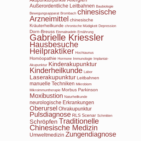
Außerordentliche Leitbahnen
Baubiologie
chinesische
Bewegungsapparat
Brombach
Arzneimittel
chinesische
Kräuterheilkunde
chronische Müdigkeit
Depression
Dorn-Breuss
Einmalnadeln
Ernährung
Gabrielle Kriessler
Hausbesuche
Heilpraktiker
Hochtaunus
Homöopathie
Hormone
Immunologie
Implantat-
Kinderakupunktur
Akupunktur
Kinderheilkunde
Labor
Laserakupunktur
Leitbahnen
manuelle Techniken
Mikrobiom
Morbus Parkinson
Mikroimmuntherapie
Moxibustion
Naturheilkunde
neurologische Erkrankungen
Oberursel
Ohrakupunktur
Pulsdiagnose
RLS
Scenar
Schmitten
Traditionelle
Schröpfen
Chinesische Medizin
Zungendiagnose
Umweltmedizin