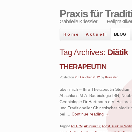
Praxis für Tradi
Gabrielle Kriessler Heilpraktiker
H o m e
A k t u e l l
BLOG
Tag Archives:
Diätik
THERAPEUTIN
Posted on
23. Oktober 2012
by
Kriessler
über mich – Ihre Therapeutin Studium k
Abschluss M.A. Baubiologie IBN, Neub
Geobiologie Dr.Hartmann e.V. Heilprakt
und Traditioneller Chinesischer Medizi
bei …
Continue reading
→
Tagged
AGTCM
,
Akupunktur
,
Angst
,
Aurikulo Mediz