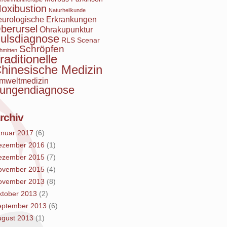
oxibustion
Naturheilkunde
eurologische Erkrankungen
berursel
Ohrakupunktur
ulsdiagnose
RLS
Scenar
Schröpfen
hmitten
raditionelle
hinesische Medizin
mweltmedizin
ungendiagnose
rchiv
anuar 2017
(6)
ezember 2016
(1)
ezember 2015
(7)
ovember 2015
(4)
ovember 2013
(8)
ktober 2013
(2)
eptember 2013
(6)
ugust 2013
(1)