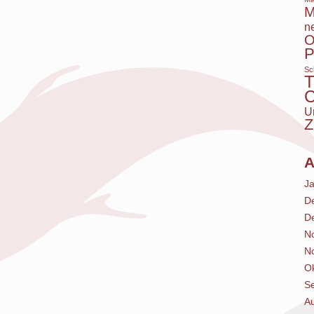
M
n
O
P
Sc
T
C
U
Z
A
J
D
D
N
N
O
S
A