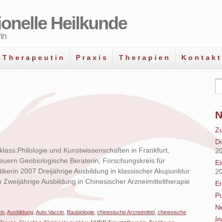
tionelle Heilkunde
in
T h e r a p e u t i n
P r a x i s
T h e r a p i e n
K o n t a k t
N
Z
Di
lass.Philologie und Kunstwissenschaften in Frankfurt,
2
euern Geobiologische Beraterin, Forschungskreis für
Ei
ikerin 2007 Dreijährige Ausbildung in klassischer Akupunktur
2
n Zweijährige Ausbildung in Chinesischer Arzneimitteltherapie
E
P
Ne
in
,
Ausbildung
,
Auto Vaccin
,
Baubiologie
,
chinesische Arzneimittel
,
chinesische
In