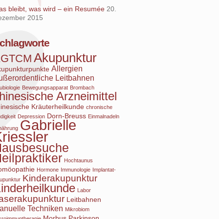
s bleibt, was wird – ein Resumée
20.
ezember 2015
chlagworte
Akupunktur
AGTCM
Allergien
kupunkturpunkte
ußerordentliche Leitbahnen
ubiologie
Bewegungsapparat
Brombach
hinesische Arzneimittel
inesische Kräuterheilkunde
chronische
Dorn-Breuss
digkeit
Depression
Einmalnadeln
Gabrielle
nährung
riessler
Hausbesuche
eilpraktiker
Hochtaunus
omöopathie
Hormone
Immunologie
Implantat-
Kinderakupunktur
upunktur
inderheilkunde
Labor
aserakupunktur
Leitbahnen
anuelle Techniken
Mikrobiom
Morbus Parkinson
kroimmuntherapie