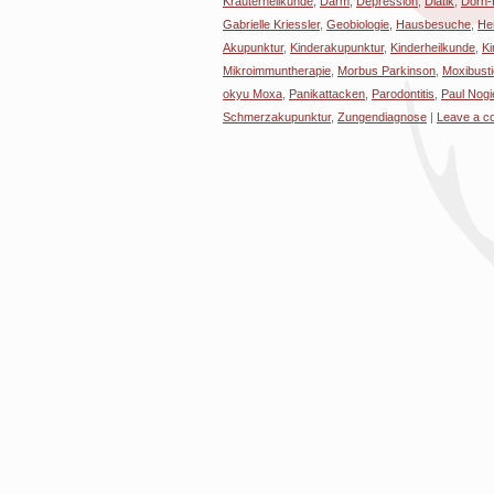
Kräuterheilkunde
,
Darm
,
Depression
,
Diätik
,
Dorn-
Gabrielle Kriessler
,
Geobiologie
,
Hausbesuche
,
Hei
Akupunktur
,
Kinderakupunktur
,
Kinderheilkunde
,
Ki
Mikroimmuntherapie
,
Morbus Parkinson
,
Moxibust
okyu Moxa
,
Panikattacken
,
Parodontitis
,
Paul Nogi
Schmerzakupunktur
,
Zungendiagnose
|
Leave a 