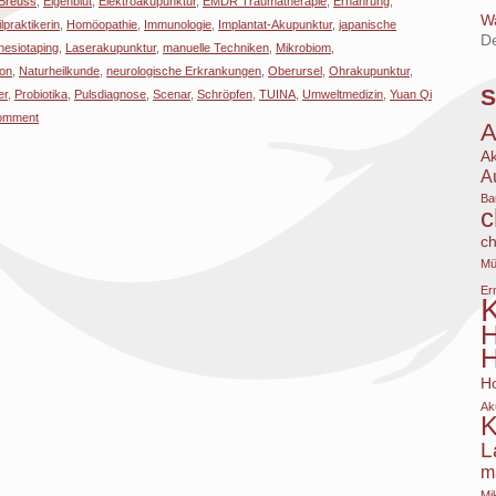
Breuss
,
Eigenblut
,
Elektroakupunktur
,
EMDR Traumatherapie
,
Ernährung
,
Wa
lpraktikerin
,
Homöopathie
,
Immunologie
,
Implantat-Akupunktur
,
japanische
D
nesiotaping
,
Laserakupunktur
,
manuelle Techniken
,
Mikrobiom
,
ion
,
Naturheilkunde
,
neurologische Erkrankungen
,
Oberursel
,
Ohrakupunktur
,
S
er
,
Probiotika
,
Pulsdiagnose
,
Scenar
,
Schröpfen
,
TUINA
,
Umweltmedizin
,
Yuan Qi
comment
A
A
Ba
c
ch
Mü
Er
K
H
H
Ak
K
L
m
Mi