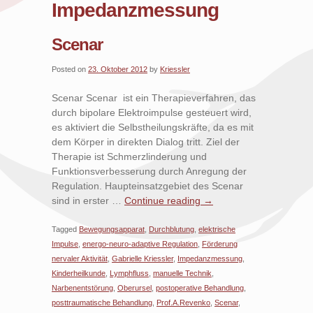
Impedanzmessung
Scenar
Posted on
23. Oktober 2012
by
Kriessler
Scenar Scenar ist ein Therapieverfahren, das
durch bipolare Elektroimpulse gesteuert wird,
es aktiviert die Selbstheilungskräfte, da es mit
dem Körper in direkten Dialog tritt. Ziel der
Therapie ist Schmerzlinderung und
Funktionsverbesserung durch Anregung der
Regulation. Haupteinsatzgebiet des Scenar
sind in erster …
Continue reading
→
Tagged
Bewegungsapparat
,
Durchblutung
,
elektrische
Impulse
,
energo-neuro-adaptive Regulation
,
Förderung
nervaler Aktivität
,
Gabrielle Kriessler
,
Impedanzmessung
,
Kinderheilkunde
,
Lymphfluss
,
manuelle Technik
,
Narbenentstörung
,
Oberursel
,
postoperative Behandlung
,
posttraumatische Behandlung
,
Prof.A.Revenko
,
Scenar
,