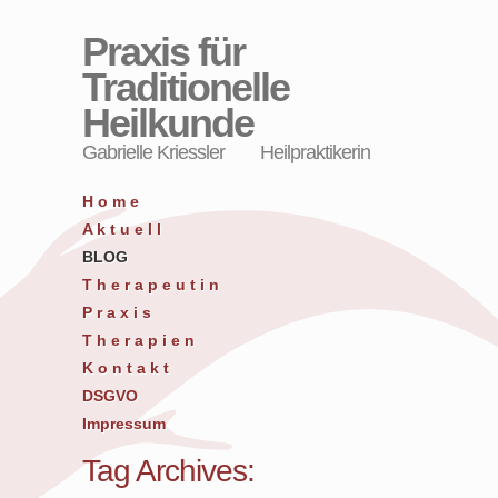
Praxis für
Traditionelle
Heilkunde
Gabrielle Kriessler Heilpraktikerin
H o m e
A k t u e l l
BLOG
T h e r a p e u t i n
P r a x i s
T h e r a p i e n
K o n t a k t
DSGVO
Impressum
Tag Archives: