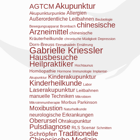
Akupunktur
AGTCM
Allergien
Akupunkturpunkte
Außerordentliche Leitbahnen
Baubiologie
chinesische
Bewegungsapparat
Brombach
Arzneimittel
chinesische
Kräuterheilkunde
chronische Müdigkeit
Depression
Dorn-Breuss
Einmalnadeln
Ernährung
Gabrielle Kriessler
Hausbesuche
Heilpraktiker
Hochtaunus
Homöopathie
Hormone
Immunologie
Implantat-
Kinderakupunktur
Akupunktur
Kinderheilkunde
Labor
Laserakupunktur
Leitbahnen
manuelle Techniken
Mikrobiom
Morbus Parkinson
Mikroimmuntherapie
Moxibustion
Naturheilkunde
neurologische Erkrankungen
Oberursel
Ohrakupunktur
Pulsdiagnose
RLS
Scenar
Schmitten
Traditionelle
Schröpfen
Chinesische Medizin