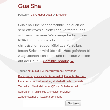
Gua Sha
Posted on
23. Oktober 2012
by
Kriessler
Gua Sha Eine Schabetechnik und auch ein
sehr effektives ausleitendes Verfahren, das
sich verschiedener Werkzeuge bedient, vom
Plättchen aus Horn oder Jade bis zum
chinesischen Suppenlöffel aus Porzellan. In
festen Strichen wird über die Haut gefahren bis
Stagnationen sich lösen und rot-blaue Streifen
auf der Haut …
Continue reading
→
Tagged
Akupunktur
,
Außerordentliche Leitbahnen
,
Bindegwebe
,
chinesische Arzneimittel
,
Gabrielle Kriessler
,
Hausbesuche
,
Heilpraktiker
,
Kinderheilkunde
,
manuelle
Techniken
,
Muskelleitbahn
,
Qifluss
,
Schabetechnik
,
Schröpfen
,
Traditionelle Chinesische Medizin
,
Zungendiagnose
|
Leave a comment