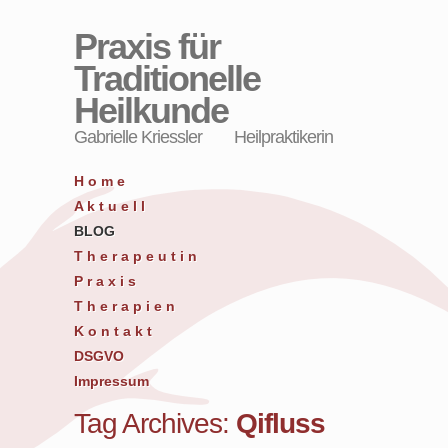
Praxis für
Traditionelle
Heilkunde
Gabrielle Kriessler Heilpraktikerin
H o m e
A k t u e l l
BLOG
T h e r a p e u t i n
P r a x i s
T h e r a p i e n
K o n t a k t
DSGVO
Impressum
Tag Archives:
Qifluss