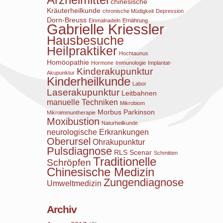
chinesische
Kräuterheilkunde
chronische Müdigkeit
Depression
Dorn-Breuss
Einmalnadeln
Ernährung
Gabrielle Kriessler
Hausbesuche
Heilpraktiker
Hochtaunus
Homöopathie
Hormone
Immunologie
Implantat-
Kinderakupunktur
Akupunktur
Kinderheilkunde
Labor
Laserakupunktur
Leitbahnen
manuelle Techniken
Mikrobiom
Morbus Parkinson
Mikroimmuntherapie
Moxibustion
Naturheilkunde
neurologische Erkrankungen
Oberursel
Ohrakupunktur
Pulsdiagnose
RLS
Scenar
Schmitten
Traditionelle
Schröpfen
Chinesische Medizin
Zungendiagnose
Umweltmedizin
Archiv